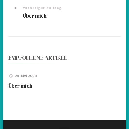
Beitragsnavigation
Vorheriger Beitrag
Über mich
EMPFOHLENE ARTIKEL
25. MAI 2025
Über mich